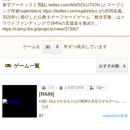
筆字アーティスト雪駄( twitter.com/ANISOLUTION )とマーブリ
ング作家nupkirlidzo( https://twitter.com/nupkirlidzo )の共同名義。
2020年に発行した仏教モチーフカードゲーム「救全苦集」はク
ラウドファンディングで164%の支援金を集めた。
https://camp-fire.jp/projects/view/273067
ゲームを
件ずつ表示しています
ゲーム一覧
1-0
1-63072000
3歳〜
[RAIN]
幻
聴に悩まされる主人公の精神を安定させるゲーム。幻聴を雨音でかき消す事で症状は緩和され回復へと向かう。
自然
¥7
nupkirlidzo/双筆