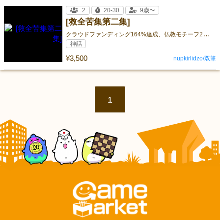
2
20-30
9歳〜
[救全苦集第二集]
ク
ラウドファンディング164%達成、仏教モチーフ2人用カードゲーム
神話
¥3,500
nupkirlidzo/双筆
1