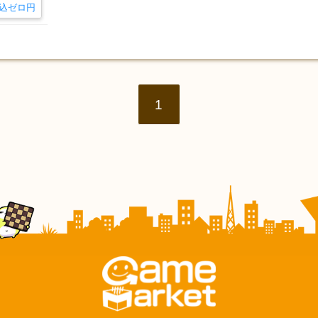
込ゼロ円
1