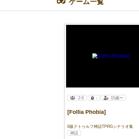
ゲーム一覧
2-5
-
15歳〜
[Follia Phobia]
6版クトゥルフ神話TPRGシナリオ集
神話