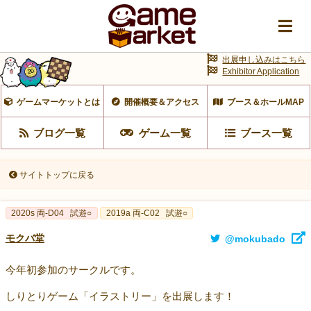
出展申し込みはこちら
Exhibitor Application
ゲームマーケットとは
開催概要＆アクセス
ブース＆ホールMAP
ブログ一覧
ゲーム一覧
ブース一覧
サイトトップに戻る
2020s 両-D04
試遊○
2019a 両-C02
試遊○
モクバ堂
@mokubado
今年初参加のサークルです。
しりとりゲーム「イラストリー」を出展します！