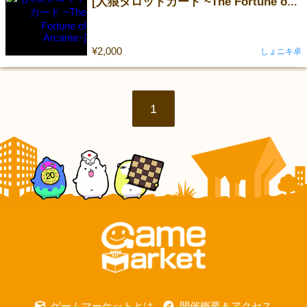
[人狼タロットカード ~The Fortune of Arcania~]
¥2,000
しょニキ卓
1
ゲームマーケットとは
開催概要＆アクセス