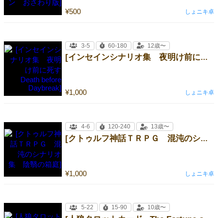
¥500
しょニキ卓
3-5
60-180
12歳〜
[インセインシナリオ集 夜明け前に死す Death before Daybreak]
¥1,000
しょニキ卓
4-6
120-240
13歳〜
[クトゥルフ神話ＴＲＰＧ 混沌のシナリオ集 陰翳の箱庭]
¥1,000
しょニキ卓
5-22
15-90
10歳〜