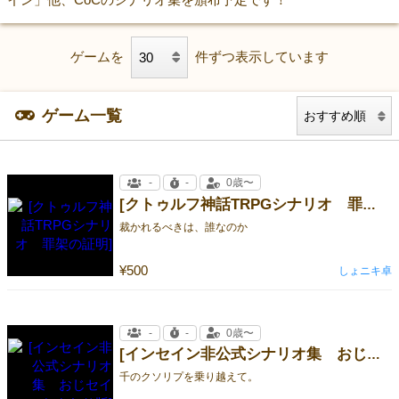
ゲームを
件ずつ表示しています
ゲーム一覧
-
-
0歳〜
[クトゥルフ神話TRPGシナリオ 罪架の証明]
裁かれるべきは、誰なのか
¥500
しょニキ卓
-
-
0歳〜
[インセイン非公式シナリオ集 おじセイン おさわり版]
千のクソリプを乗り越えて。