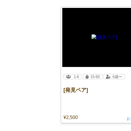
1-6
15-60
6歳〜
[発見ペア]
¥2,500
お