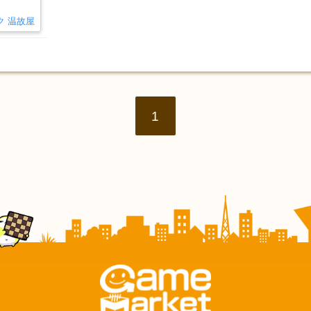
ク 温故屋
1