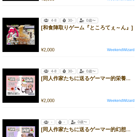
4-8
30-
0歳〜
[和食陣取りゲーム『ところてぇ～ん』]
¥2,000
WeekendWizard
4-8
30-
0歳〜
[同人作家たちに送るゲーマー的栄養指導論]
¥2,000
WeekendWizard
-
-
0歳〜
[同人作家たちに送るゲーマー的幻想食品論]