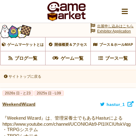
出展申し込みはこちら
Exhibitor Application
ゲームマーケットとは
開催概要＆アクセス
ブース＆ホールMAP
ブログ一覧
ゲーム一覧
ブース一覧
サイトトップに戻る
2026s 日 - と23
2025s 日 - L09
WeekendWizard
hastur_1
『Weekend Wizard』は、管理栄養士でもあるHasturによる
https://www.youtube.com/channel/UCONlOAb9-Pl1IXCIUfskVqg
・TRPGシステム
・TRPGシナリオ