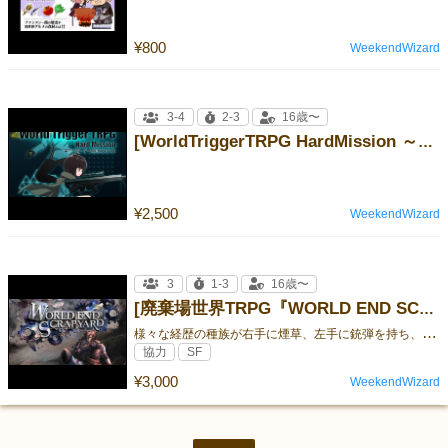
¥800
WeekendWizard
3-4
2-3
16歳〜
[WorldTriggerTRPG HardMission ～キミもボーダー隊員になろう！～]
¥2,500
WeekendWizard
3
1-3
16歳〜
[廃棄場世界TRPG『WORLD END SCRAPYARD（ワールドエンド スクラップヤード）』]
様
々な経歴の種族が右手に煙草、左手に銃弾を持ち、神々から廃棄された多元世界でで生きるＯＳＲ系『オリジナルTRPGシステム』です。
協力
SF
¥3,000
WeekendWizard