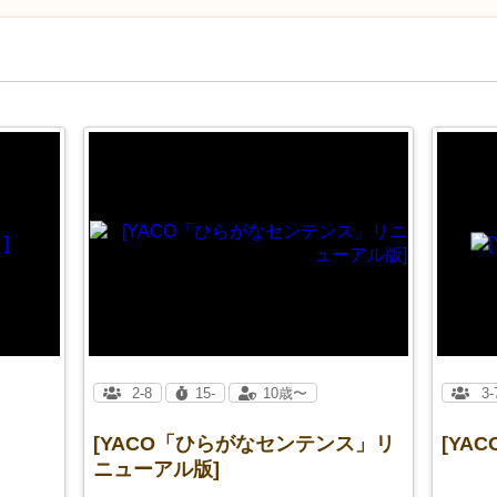
2-8
15-
10歳〜
3-
[YACO「ひらがなセンテンス」リ
[YA
ニューアル版]