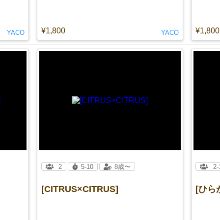
¥1,800
¥1,800
YACO
YACO
2
5-10
8歳〜
2-
[CITRUS×CITRUS]
[ひら