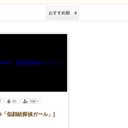
7
40-
9歳〜
CO「似顔絵探偵ガール」]