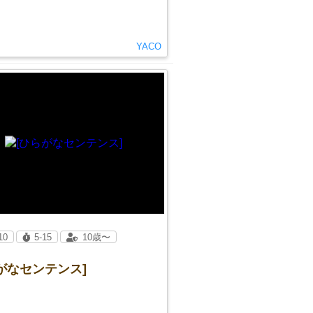
YACO
10
5-15
10歳〜
がなセンテンス]