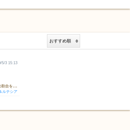
/5/3 15:13
7割（ナナワリ）笑っていられれば人生はハッピー。 皆さんの笑顔の割合を少しでも増やせるゲームを目指しています。 NANAWARI means "70%" in Japanese. We would like to be smiling more than 70% of our time. And we hope our game will bring you more smiles. ▼発表作品 / Titles▼ ワードン / Wordon （ゲームマーケット2020春〜 / TGM 2020 Apr -) みもじ / Mimoji（ゲームマーケット2019秋〜 / TGM 2019 Nov -) マドリーノ / Madrino?（ゲームマーケット2019春〜 / TGM 2019 May ~） ポラリッチ / Polarich?（ゲームマーケット2018秋〜 / TGM 2018 Nov~）
＆ルテシア