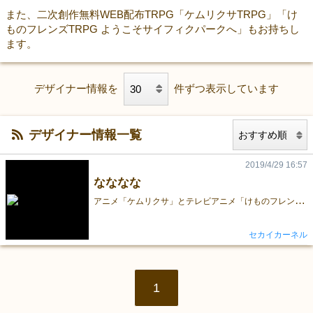
また、二次創作無料WEB配布TRPG「ケムリクサTRPG」「け
ものフレンズTRPG ようこそサイフィクパークへ」もお持ちし
ます。
デザイナー情報を
件ずつ表示しています
デザイナー情報一覧
2019/4/29 16:57
なななな
ア
ニメ「ケムリクサ」とテレビアニメ「けものフレンズ」のファンです。 二次創作TRPGをたくさん出せば、該当ジャンルからTRPGに流れる人が増えると思いますので、TRPG業界全体の市場拡大に繋がると思います。その一方、TRPGプレイヤーたちも該当作品を視聴して、様々な作品のファンになれると思います。 つまり何が言いたいかと言うと「ケムリクサ」を観て下さい。 Amazon Prime：https://www.amazon.co.jp/gp/video/detail/B07MFKDDDX/ref=atv_hm_hom_1_c_DEaieV_2_1
セカイカーネル
1