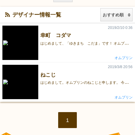
デザイナー情報一覧
2019/2/10 0:36
幸町 コダマ
は
じめまして、「ゆきまち こだま」です！ オムプリンのプリン担当です。サイゼのプリンは美味しい。 今回GM初参加で右も左も分からないですが、 お手にとってもらえたら幸いです。 実は後輩より年下。けど敬語止めてもらえない(´・ω・`) むらびとうぉ～ずに関するお問い合わせはコチラ https://goo.gl/forms/lZAgoDNMVB3NVRZD2
オムプリン
2019/3/8 20:56
ねこじ
は
じめまして。オムプリンのねこじと申します。 今回は諸事情の為に参加することが出来なくなりました… 大変申し訳ございません。 次回のゲムマでは今回出せなかった「ライドル！」を販売したいと思います。 情報等はTwitterを見ていただければと思います。 どうぞよろしくお願いいたします。
オムプリン
1