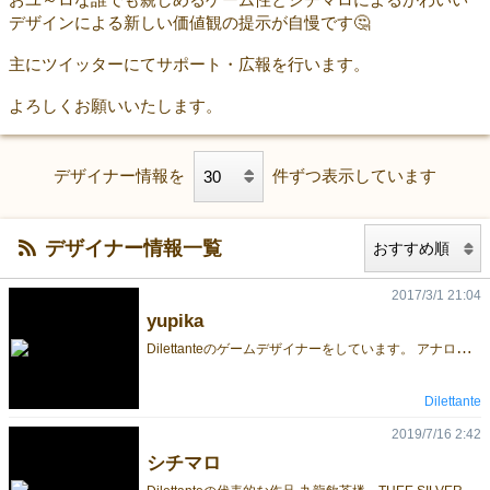
デザインによる新しい価値観の提示が自慢です🤔
主にツイッターにてサポート・広報を行います。
よろしくお願いいたします。
デザイナー情報を
件ずつ表示しています
デザイナー情報一覧
2017/3/1 21:04
yupika
D
ilettanteのゲームデザイナーをしています。 アナログに限らず「ゲーム」に対する新しい何かを求めています。 兼業ゲームデザイナー、レビュー家、翻訳家（ローカライゼーショニスト）として一部で有名です。 知らん人は名前だけでも憶えて帰ってください。
Dilettante
2019/7/16 2:42
シチマロ
D
ilettanteの代表的な作品-九龍飲茶楼、THEE SILVER BULLET、トマトラキュラ- の印象的なデザインを行うイラストレーター・デザイナーのシチマロ。 ポートフォリオは以下になります、ご依頼等お待ちしております。 シチマロのポートフォリオ