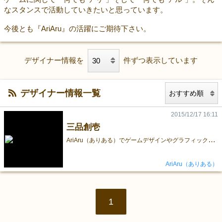
なスタンスで活動していきたいと思っています。
今後とも『AriAru』の活躍にご期待下さい。
デザイナー情報を
件ずつ表示しています
デザイナー情報一覧
2015/12/17 16:11
三品創壱
A
riAru（ありある）でゲームデザインやグラフィック、雑用を担当。 ＰＣゲームで制作活動してましたが、アナログゲームの魅力に惹かれて参加。 ボドゲは買っても１人でテストプレイして、死蔵する日々から脱却したいこの頃。
AriAru（ありある）
1