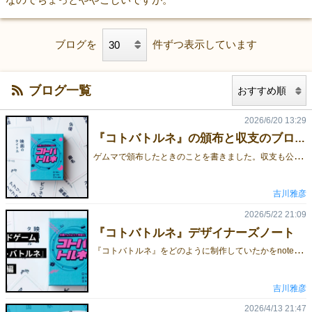
ブログを
件ずつ表示しています
ブログ一覧
2026/6/20 13:29
『コトバトルネ』の頒布と収支のブログ公開
ゲ
ムマで頒布したときのことを書きました。収支も公開しています。https://note.com/yoshikawalog/n/n5194c448901a
吉川雅彦
2026/5/22 21:09
『コトバトルネ』デザイナーズノート
『
コトバトルネ』をどのように制作していたかをnoteに書きました。https://note.com/yoshikawalog/n/n5a73762ac666
吉川雅彦
2026/4/13 21:47