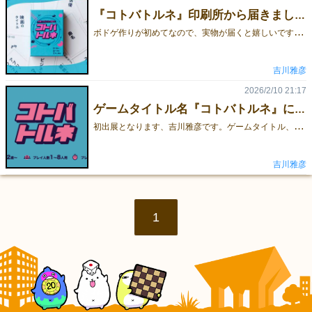
『コトバトルネ』印刷所から届きました！
ボ
ドゲ作りが初めてなので、実物が届くと嬉しいですね！
吉川雅彦
2026/2/10 21:17
ゲームタイトル名『コトバトルネ』に決定
初
出展となります、吉川雅彦です。ゲームタイトル、『コトバトルネ』でいこうかと思います。2026年春の出展に向けてデザインなど製作中です。徐々に公開していこうと思います。ジャンルはワードゲーム。しりとりをして、場のお題を取っていくリアルタイム知識バトルです！
吉川雅彦
1