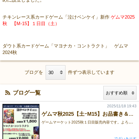
チキンレース系カードゲーム「泣けベンケイ」新作
ゲムマ2025
秋 【M-15】１日目（土）
ダウト系カードゲーム「マヨナカ・コントラクト」 ゲムマ
2024秋
ブログを
件ずつ表示しています
ブログ一覧
2025/11/18 19:43
ゲムマ秋2025【土ｰM15】お品書き＆旧作説明書新調
ゲ
ームマーケット2025秋１日目販売内容です。よろしくお願いします。また旧作マヨナカコントラクト」の説明書を読みやすく一新しました。こちらの説明書は会場にて無料で配布しており、Web商品ページでもご確認できます。 ・泣けベンケイ https://gamemarket.jp/game/186055・マヨナカコントラクト https://gamemarket.jp/game/184323
でざいありす