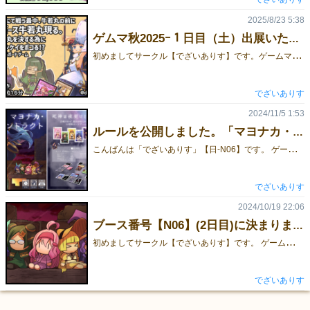
2025/8/23 5:38
ゲムマ秋2025ｰ１日目（土）出展いたします。
初
めましてサークル【でざいありす】です。ゲームマーケット2025秋１日目（土）への出展が無事決定いたしました。（試遊あり）当日は新作のゲーム「泣けベンケイ（仮）」と旧作を持っていく予定です。新作「泣けベンケイ（仮）」現在誠意製作中です。よろしくお願いいたします。
でざいありす
2024/11/5 1:53
ルールを公開しました。「マヨナカ・コントラクト」【日-N06】
こ
んばんは「でざいありす」【日-N06】です。 ゲームマーケット2024秋でお出しする商品の基本ルールと内容物の写真をゲームのページに掲載いたしました。 https://gamemarket.jp/game/184323 【マヨナカ・コントラクト】2000円 2-4人＆3-6人：約15分：10歳以上
でざいありす
2024/10/19 22:06
ブース番号【N06】(2日目)に決まりました。
初
めましてサークル【でざいありす】です。 ゲームマーケット2024秋 11/17（日）の【N06】にて出展いたします。 値段やルール等をゲムマ当日までの間に公開していきますのでよろしくお願いいたします。
でざいありす