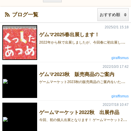
ブログ一覧
2025/2/1 15:18
ゲムマ2025春出展します！
2
022年から秋で出展しましたが、今回春に初出展します！今回の新作はトランプのあるゲームをベースにした「くつした」がテーマのゲームとなります。お楽しみに♪
giraffismus
2022/10/3 17:42
ゲムマ2023秋 販売商品のご案内
ゲ
ームマーケット2023秋の販売商品のご案内をいたします。 ご予約フォームより、事前のお取り置きを行っております。 ------------------------------ 化石コレクション『fossil（フォッシル）』 ★ゲーム詳細★ https://gamemarket.jp/game/182047 ------------------------------ ビルド＆リリース『CHAIN（チェイン）』 ★ゲーム詳細★ https://gamemarket.jp/game/179995/?preview=3bcf6eecb2611212e088d0d91f2ade9c ------------------------------ ・とってもトーテム ★ゲーム詳細★ https://gamemarket.jp/game/179981/?preview=3bcf6eecb2611212e088d0d91f2ade9c ------------------------------ ・トリックテイキング「ヤドカリック」 ★ゲーム詳細★ https://gamemarket.jp/game/179980/?preview=3bcf6eecb2611212e088d0d91f2ade9c ------------------------------ ・ダイス＆セットコレクション「イモコロ」 ★ゲーム詳細★ https://gamemarket.jp/game/179979/?preview=3bcf6eecb2611212e088d0d91f2ade9c ------------------------------ ・エイリアンメーカー・ブラックレーベル ★ゲーム詳細★ https://gamemarket.jp/game/179978/?preview=3bcf6eecb2611212e088d0d91f2ade9c ------------------------------ ★全商品 予約フォーム https://docs.google.com/forms/d/e/1FAIpQLScj1E3C-zWMH9pMLYus7pWDXe23_lE1NJFCjTOrhgw62L84OA/viewform
giraffismus
2022/7/18 10:47
ゲームマーケット2022秋 出展作品
今
回、初の個人出展となります！ ゲームマーケット2022秋の出展作品については下記ブログをご覧ください。 https://giraffismus.tumblr.com/post/689347080682110976/gamemarket2022autumn