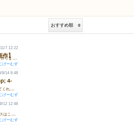
11/7 12:22
秋新作】
2つの新作を１つの箱に詰めた「スリラレ！&４-slide」の紹介動画を作りました（ＢＧＭつき）。 https://youtu.be/-qWtAKOmpLo 体験会やちょっとお得な値段の事についても告知しています。 興味のある方はぜひご覧ください。
こげーむず
/9/14 8:48
 4-
スリラレ！のイラスト担当の方がタイトルデザインもおまけでやってくれたので、カタログ原稿も修正しました。（〆切ギリギリ） ついでにボードゲームのタイトルを変え、「4-slide ＆ スリラレ！」が「スリラレ！ & 4-slide」に。 なんとなくこっちの方が言いやすいので。 今回ボードゲームを作るのは初めてだったんですが、タイトルのデザインはちゃんとやらないとダメ、というのは大いに反省。 フォント変えて文字打つだけじゃどうにもチープで、第一印象がどうしても劣ってしまう。 これもイラストの一部として、正式に依頼を飛ばしながらやったほうが良いなぁ。 イラストを頼んでいる人にやってもらえるのが一番だけど、こういうロゴデザインを専門にやっている人に頼んでもいいし。
こげーむず
9/12 12:48
いろいろありまして、ＨＰを移転させました。 新しいＨＰのアドレスはこちらです。⇒ https://www.daranekogames.com 2018秋に出展予定の「4-slide & スリラレ！」についての紹介もちろっと書いてます。 シンプルな２人対戦のゲーム２つを１つの箱に入れる予定です。 興味ある方は見て頂けるとー。（ついでに当日買っていただけるとー） ゲームについての紹介はこっちでもそのうち書く予定です。
こげーむず