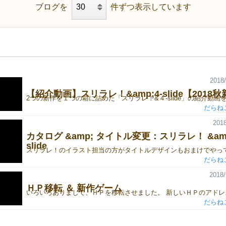
ブログを
件ずつ表示しています
2018/
【紹介動画】スリラレ！&amp;4-slide【2018
だらね
2018
カタログ &amp; タイトル変更：スリラレ！ &amp;
slide
だらね
2018/
ＨＰ移転 ＆ 新作ゲーム
だらね