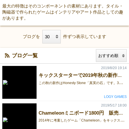
最大の特徴はそのコンポーネントの素材にあります。タイル・
陶磁器で作られたゲームはインテリアやアート作品としての趣
があります。
ブログを
件ずつ表示しています
ブログ一覧
2019/8/20 19:14
キックスターターで2019年秋の新作「真実の石」を先行販売します！
こ
の秋の新作はHonesty Stone「真実の石」です。3つの宝石の色を当てるあいだに真実の石を使ってプレーヤーの嘘を見抜く戦略的ブラフゲームです。 11月のゲームマーケットでの発売に先行して、この8月22日（木曜日）からキックスターターで世界発売します。ご興味のある方は是非覗いてみてください。 LOGY GAMES ギフトボツクス 山本 現在はフィードバック用のプレヴューページです。開始は22日の午前10時です。いつものように12日間の短期プロジェクトです。 https://www.kickstarter.com/projects/logygames/684874193?ref=5442i9&token=d6390039
LOGY GAMES
2019/5/17 18:00
Chameleonミニボード1800円 販売します
2
014年に考案したゲーム「Chameleon」をキックスターターキャンペーンのためにリメイクしました。ミニボードは持ち運びに便利でコンパクトな10cmタイル製です。 販売価格は1800円です。18個作りました。駒が居るタイルの色と、駒の色の組み合わせによって、ナイトとビショップの動きをスイッチします。アブストラクトゲーム好きにはたまらないゲームです。ぜひどうぞ。 詳しいゲーム説明はホームページをご覧ください。 http://www.logygames.com/logy/chameleon.html ご予約いただいた方には☆印のキング駒を差し上げます。これを使うとゲームのルール幅が広がります。きっと。 左側のスタンダードサイズ15cmは既に完売です。ごめんなさい。 25日土曜日のみ出店します。ブース番号は「 G67 」です。お待ちしています。 LOGY GAMES 山本