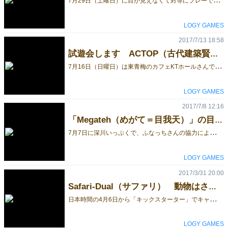
LOGY GAMES
2017/7/13 18:58
試遊会します ACTOP（古代建築賢者の塔）＆Megateh（めがて＝目我天）
7
月16日（日曜日）は東青梅のカフェKTホールさんで、ACTOP（古代建築賢者の塔）の挑戦イベントします。完成したら賞品あります。お暇な方は是非。10時～3時予定です。3時～は青梅のガチャマンナイトに移動します。大忙しです。 ACTOP（古代建築賢者の塔）は東京おもちゃ美術館のグッド・トイ2017に選定されたゲームです。 イベントは25ｍｍキューブの大きなバージョンです。お楽しみに。75ｍｍ角の巨大版じゃないよ。 ついでにMegate(めがて＝目我天）の試遊会もしています。目隠ししてゲームに挑戦してみませんか？同時に2ゲームなんて、なんて欲張りなんだ！ KTホール所在地 ： 〒198-0041 東京都青梅市 勝沼３丁目７８ 探してね。 山本
LOGY GAMES
2017/7/8 12:16
「Megateh（めがて＝目我天）」の目隠しプレー レビュー
7
月7日に深川いっぷくで、ふなっちさんの協力により新作ゲーム「Megateh（めがて＝目我天）」の目隠しテストプレーができました。 通常目の見えている人が目隠ししてゲームをするのは、簡単ではないですね。触覚情報をイメージ化する練習が必要そうでした。目隠ししたまま、最初からインストしたのですが、駒の入れ物の用意など、インストの方法なども工夫が必要かなと感じました。 さて、目隠しで2ゲームして、ふなっちさんが2連敗でした。まあ僕は見えている状況で、経験値（プレー数）も格段に多いので当たりまえの結果なのですが、初めての挑戦にしては、まったくゲームにならないというほどではありませんでした。きっとブラインドタッチでゲームをすることに慣れている人なら、最初からかなり良い勝負になるような気がしました。 その後見える状況での数ゲームまったくの互角です。ゲーム自体が駒や戦況に敵味方の無いニム系のゲームなので、圧倒的にどちらかが有利になることはありません。その意味では気軽の出来るアブストラクト系ゲームだと思います。 来店していた連珠好きのお客さんも交えて3人プレー、その後に藤田さんも加わってもらい4人プレーをテストしました。 この複数プレーがかなり面白かったです。アブストラクトなのに真剣勝負と言うよりはパーティーゲームに近い感覚でした。「あれ、僕死んでるかな？いや、まだ生きているよね」「お前はもう死んでいる！」などなど会話が楽しかったですね。ミスをすると誰しも「あ！」っと発してしまうので、次の人に勝ちを気付かれて負けてしまいます。どんな悪手でも平然としているポーカーフェイスの訓練が必要そうです。でもこれが結構難しい。分かっていても皆さん「あ！」って言っちゃいますね。 無事にテストプレーも終わったので、7月29日（土曜日）はいっぷく「tea for LOGY GAMES」で改めてMegateh（めがて＝目我天）のプレー会をします。興味のある方は是非ご参加ください。アイマスクも用意しますので、目隠しプレーに挑戦してみたい方もぜ是非。 LOGY GAMES 山本 [caption id="attachment_59603" align="alignleft" width="1024"] 「Megateh（めがて＝目我天）」 アイマスクで目隠ししてインストから始めました。[/caption] [caption id="attachment_59604" align="alignleft" width="1024"] 「Megateh（めがて＝目我天）」 ブラインドタッチだけでボードと駒の配置を確認しています。[/caption] [caption id="attachment_59605" align="alignleft" width="1024"] 「Megateh（めがて＝目我天）」 3人、4人プレーはアブストラクトながらパーティーゲームの用で楽しかった。[/caption]
LOGY GAMES
2017/3/31 20:00
Safari-Dual（サファリ） 動物はさみ将棋
日
本時間の4月6日から「キックスターター」でキャンペーンを開始します。サファリはライオン、ゾウ、キリンの駒を使った動物はさみ将棋です。同じ種族の駒で敵の駒を挟むと取ることができます。敵のライオンを取るか、自分のライオンが敵のライオン基地タイルまで到達すれば勝ちとなります。 駒には種族と形の2つの属性があり、その属性を使い敵の駒と連携して敵の駒を取ることのできる、ちょっと厄介なゲームです。2008年に考案したDual-systemを応用して2011年に初めてサファリを商品化しました。今回はそれをリニュアルしてアメリカのクラウドファンディング「キックスターター」で配信します。18日間のキャンペーンですので、ご興味のある方は是非覗いてみてください。 https://www.kickstarter.com/projects/1287555371/579720345?token=1a9ecd8f サファリは新作ではないので春のゲームマーケットでは販売を予定していませんが、アメリカのクラウドファンディングはちょっと気が引ける方向けに、ご予約いただければゲームマーケットで購入いただけるようにします。是非ご一報ください。 セラミックタイルのミニサイズボード（10×10ｃｍ） 1500円 セラミックタイルのスタンダードサイズボード（15×15ｃｍ） 3500円 セラミックタイルのラージサイズボード（20×20ｃｍ） 5000円 moonwalker@logygames.com [caption id="attachment_50323" align="alignleft" width="1024"] ミニ、スタンダード、ラージ[/caption] [caption id="attachment_50320" align="alignleft" width="1024"] ミニサイズ 1500円[/caption] [caption id="attachment_50321" align="alignleft" width="1024"] スタンダードサイズ 3500円[/caption] [caption id="attachment_50322" align="alignleft" width="1024"] ラージサイズ 5000円[/caption]
LOGY GAMES