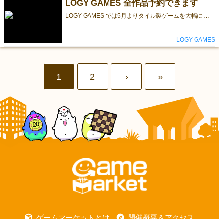
LOGY GAMES 全作品予約できます
L
OGY GAMES では5月よりタイル製ゲームを大幅に価格改定することになりました。今ご予約いただければ全商品対象に現在の価格でゲームマーケットでお渡しいたします。もちろん消費税サービス+ボードゲーム1個付です。どのゲームもほぼ受注製作のため確実な入手には早めにご予約ください。 http://www.logygames.com/ LOGY GAMES 山本
LOGY GAMES
1
2
›
»
ゲームマーケットとは
開催概要＆アクセス