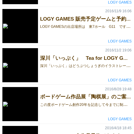
LOGY GAMES
2016/11/9 16:06
LOGY GAMES 販売予定ゲームと予約受付
L
OGY GAMESの出店場所は 東7ホール G11 です。 なお当日お引渡し可能な販売ゲーム在庫は下記を予定しています。 ●GoRoGo スタンダードサイズ（15×15cm）2800円 販売予定数：15セット ●ACTOP（古代建築賢者の塔） Standard（12ピース版） 3800円 販売予定数：10セット ●ACTOP（古代建築賢者の塔） Professional（24ピース版） 7000円 販売予定数：2セット ●ACTOP（古代建築賢者の塔） Labyrinth＆yin-yang twins拡張ボードセット 2300円 販売予定数：2セット ●YONMOQUE-Japanesque（和風）スタンダードサイズ（15×15ｃｍ）3500円 販売予定数：1セット 消費税はサービスいたします。なおいつもの通り在庫少数ですので、事前予約いただければ販売分とは別に用意いたします。 ご予約は次のメールアドレスで承ります。ご予約者にはお礼プレゼント（ゲーム）があります。 上記以外のゲームの予約も可能ですが、製作に時間がかかるものがありますので、早めにお申し込みください。 なおメール受信拒否トラブルが続発していますので、必ず受信可能なアドレスまたは受信拒否解除をお願いします。 moonwalker@logygames.com 当日はACTOP（古代建築賢者の塔）のゲームイベントを開催します。24個のピースを全て建てられれば成功です。 挑戦は無料。成功者には記念品（オリジナルポストカード10枚セット）を差し上げます。 完成は結構難しいですよ。1日やって20人（組）ぐらいが挑戦して、完成者は3人ぐらいです。個人でもクループでも挑戦可です。奮って挑戦してみてください。 [caption id="attachment_16588" align="alignleft" width="480"] SH3E2329[/caption] [caption id="attachment_16589" align="alignleft" width="480"] SH3E2330[/caption]
LOGY GAMES
2016/11/2 19:06
深川「いっぷく」 Tea for LOGY GAMES
深
川「いっぷく」はどうぶつしょうぎのイラストレーター藤田麻衣子さんが2016年7月から運営を始めたどうぶつしょうぎカフェです。 6年前にドイツESSENでのゲームショーに共同出展したのをご縁に、この9月にはLOGY GAMES の作品展を開催いたしました。 諸々のご縁を機会に深川「いっぷく」とLOGY GAMES がタイアップしてアブストラクトゲームに関するゲーム会を定期的に開催していくことになりました。 一つはカフェの営業時間中に気軽にLOGY GAMES のゲームを遊んでもらう「Tea for LOGY GAMES」と、もう一つは閉店後に開催する創作ゲームを持ち寄り、実際にプレーしてより良いゲームを作る実験室「アブストラクトゲームLabo」です。 奇数月の最終土曜日ごろに開催予定です。記念する初回はこの11月は26日（土曜日）の開催です。 ●Tea for LOGY GAMES 午後3時～6時 11月はゲームマーケット秋に新発売予定のGoRoGoを試遊します。そのほか事前にリクエストいただければ用意いたします。 試遊後の購入ももちろん可能です。カフェ営業中ですので貸し切りではありません。予約しなくてもお気軽にご参加いただけます。 ゲームのリクエストや参加申し込みはフェイスブックのイベントページから申し込めます。 11月26日Tea for LOGY GAMES " GoRoGo"
LOGY GAMES
2016/8/28 19:48
ボードゲーム作品展「陶棋展」のご案内
こ
の度ボードゲーム創作20年を記念して今までに制作してきたクラフト作品としての創作ボードゲームの展覧会を開催することとなりました。 どの作品もタイル・陶磁器で作られた手作りのボードゲームです。展示されている全てのゲームは実際にプレーして遊ぶこともできます。普及版のゲーム販売もいたします。観て触ってプレーしてご購入いただけます。 また17日（土曜日）にはYONMOQUEゲームトーナメント、最終日の25日（日曜日）にはACTOP（古代建築賢者の塔）早建てイベントを行う予定です。どなたでもお気軽に参加いただけます。 9月16日～同25日 会場：どうぶつしょうぎcafé「いっぷく」 「陶棋展 〜タイル・陶磁器で作るボードゲームの世界〜」（山本光夫個展） 「いっぷく」は今年7月にリニューアルオープンした「どうぶつしょうぎ」のイラストレーター藤田麻衣子さんが運営する、東京深川に有るボードゲームcaféです。 http://www.fukagawa-ippuku.com/ 作品展チラシをご希望の方はご連絡ください。郵送いたします。
LOGY GAMES
2016/4/18 18:45