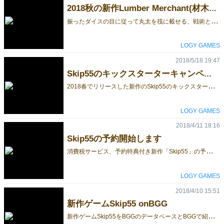
2018秋の新作Lumber Merchant(材木商)の前売り販売をキックスターターで展開しています
振
ったダイスの目に従って丸太を筏に載せる、戦術と運の要素が絡んだバランスゲーム Lumber Merchant(材木商) を11月のゲームマーケットリリースを前にキックスターターのクラウドファンディングで事前予約販売を展開しています。 [caption id="attachment_97969" align="alignleft" width="1024"] Lumber Merchant[/caption] 販売価格はゲームマーケットと同じです。今年からキックスターターは日本円対応になりましたので為替換算なく安心してご注文いただけます。商品発送は11月上旬を予定してしています。特に記載はしていませんが日本国内へのお届けは送料一律500円です。 今年のゲームマーケットは日曜日のみの出店ですので、来場都合の悪い方や、事前に手に入れてゲームプレーを確認したい方などは是非ご利用ください。 [caption id="attachment_97970" align="alignleft" width="1024"] Kickstarter campaign[/caption] キックスターターキャンペーンは8月29日夜までです。既に1日目で基本目標額を達成していますので、確実にお届けできる予定です。ご注文をお待ちしています。 LOGY GAMES 山本光夫
LOGY GAMES
2018/5/18 19:47
Skip55のキックスターターキャンペーンが来週24日から始まります。
2
018春でリリースした新作のSkip55のキックスターターキャンペーンが来週24日から始まります。12日間の短期決戦。今はフィードバック用のドラフトページですがキャンペーン内容は見られます。価格はゲームマーケット価格とほぼ一緒です。ご事情でご購入出来なかった方は是非。 購入は円立てですが、ご免なさい、本文に日本語の記載はありません。 https://www.kickstarter.com/projects/2039314666/1495304679?ref=495652&token=244999bc [caption id="attachment_97392" align="aligncenter" width="600"] Skip55 キックスターターキャンペーン[/caption]
LOGY GAMES
2018/4/11 18:16
Skip55の予約開始します
消
費税サービス、予約特典付き新作「Skip55」の予約受付を開始します。予約は2018春の新作「Skip55」のみを承ります。 2018春の新作発売予定は ●Skip55 ミニサイズ（10ｃｍタイルボード）1800円 ●Skip55 スタンダードサイズ（15ｃｍタイルボード）3500円 （共にタイル製ボード＆駒、四則演算カード付き、ギフト箱入りです） [caption id="attachment_88304" align="alignleft" width="567"] 左がスタンダートサイズ、右がミニサイズ。[/caption] ●四則演算カード＜+,-,×,÷＞4面付きカード4枚セット（セルフカット用） 200円 ＜四則演算カードで遊べるオリジナルゲーム2種（ジャストとファスト）のルールが付属します。ルールは公表しませんので、ご購入者限定の特典となります。＞ [caption id="attachment_89386" align="alignleft" width="567"] 四則演算カード1セット4枚組（セルフカット仕様）[/caption] です。 追加の四則演算カードを使うと、プレーヤーのレベルに合わせたカードの選定（例えば+と-のみなど）ができます。 なおSkip55を予約いただいた方全員に、特典としてもれなく四則演算カード1セットをプレゼントします。 予約メールアドレス：moonwalker@logygames.com まで直接お申し込みください。 またツイッターアカウントでも受けつています。@logygames ご予約は下記メールにお名前とご希望のゲーム名＆サイズを書いてお申し込みください。LOGY GAMESの出店は6日日曜日のみとなります。午後3時までの受け取りに来てください。なお3時までの受け取りの無いゲームはキャンセルとみなして他の方に販売することがあります。ご了承ください。ご予約をお待ちしています。 ゲームルールの詳しい情報はこちらのページをごらんください。
LOGY GAMES
2018/4/10 15:51
新作ゲームSkip55 onBGG
新
作ゲームSkip55をBGGのデータベースとBGGで紹介するゲームマーケット18春の新作ゲーム情報に載せてもらいました。一番乗りかな。 https://boardgamegeek.com/geekpreview/10/tokyo-game-market-may-2018?parentitem=3104 ゲームの詳しい情報はSkip55をご覧ください。