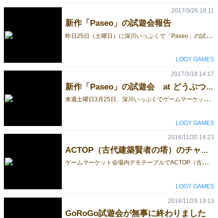
2017/3/26 18:11
新作「Paseo」の試遊会報告
昨
日25日（土曜日）に深川いっぷくで「Paseo」の試遊会が6名で無事に行われました。2人プレー、3人プレー、4人プレーと色々なスタイルで試遊でき、どの人数でも問題無くプレーが楽しめ完成度は充分合格点でした。参加皆さんの貴重な意見が聞けて良かったです。 4人プレーだと途中で自分の駒の色を忘れたり誤って他のプレーヤの駒を動かしてしまいそうなので、4人用にはカラーマーカーがあった方が特に初心者プレーヤーには親切なのもわかりました。 ゲームマーケットでは星座前半（1月～6月）と星座後半（7月～12月）を2バージョン販売します。それぞれ2人プレー用で、2セット合わせると4人でプレーが出来るようになります。価格は3800円を予定しています。 タイル製はちょっと高価なので、できれば当日までに紙製ボードバージョンを製作することにしました。こちらはより多くの方に買ってもらってゲームを楽しんでもらえるように2人バージョンで1000円の予定です。楽しみにしてください。 そうそう1セットいっぷくの藤田さんに購入していただいたので、深川いっぷくに行けばテストプレーが出来ます。（来週から）都心近郊でご興味のなる方は是非足を運んでプレーしてみてください。 ご参加の皆さんありがとうございました。 LOGY GAMES ギフトボックス山本 [caption id="attachment_50117" align="alignleft" width="1024"] 4人バージョン 自分以外のプレーヤーの陣地ならどこにでも上がれます。[/caption] ボードの配置は自由なので環状ボードも可能です。ただし駒の動きは一方向なのでバックや同じタイルを2度通過することはできません。
LOGY GAMES
2017/3/18 14:17
新作「Paseo」の試遊会 at どうぶつしょうぎカフェ深川いっぷく
来
週土曜日3月25日、深川いっぷくでゲームマーケット春リリース予定の新作「Paseo」の試遊会をします。 Paseoは2個のダイスを振って、その目の数で駒を動かすレースゲームです。バックギャモンのようにお互いの陣地から敵の陣地に向かって交差するように動かします。2セット使った4人プレーの試遊が一番の目的です。ご興味のある方は是非ご参加ください。 新作「Paseo」は2011年に考案したアブストラクトゲーム「JumPico」と「Skips」のルールを融合したダイスを使ったレースゲームです。フレキシブルに配置するボードタイルと、ボードデザインの移動制限をダイスの目をコントロールすることによって回避するバックギャモンのような戦略性が特徴です。 ゲームの詳細はこの試遊会の後に公開します。 どうぶつしょうぎカフェ深川いっぷくのtea for LOGY GAMESは飲食費のみのご負担で参加費は無料です。 お待ちしています。 LOGY GAMES 山本
LOGY GAMES
2016/11/30 14:23
ACTOP（古代建築賢者の塔）のチャレンジイベントをやります
ゲ
ームマーケット会場内デモテーブルでACTOP（古代建築賢者の塔）の塔建てイベントをします。24個のピースを全て積み上げあれれば完成です。挑戦は誰でも無料です。個人でもグループでも挑戦できます。完成者には作者山本のポストカード集（10枚組）をプレゼントします。（あ、グループ挑戦の場合はグループで1冊ですよ、念のため） 場所はG-11ブースです。 今までの実績では10人挑戦して1人ぐらいの成功確率です。腕に自信のある方は是非挑戦してください。お待ちしています。 [caption id="attachment_38799" align="alignleft" width="198"] 賞品のカード集です。[/caption] [caption id="attachment_38800" align="alignleft" width="1024"] 24ピース プロフェッショナル版[/caption] [caption id="attachment_38801" align="alignleft" width="1024"] グループでの挑戦もOKです。[/caption] [caption id="attachment_38802" align="alignleft" width="1024"] 無事に完成したら賞品がもらえます。[/caption] [caption id="attachment_38803" align="alignleft" width="1024"] 前半は簡単に進みますが、後半が結構難しです。[/caption]
LOGY GAMES
2016/11/29 19:13
GoRoGo試遊会が無事に終わりました