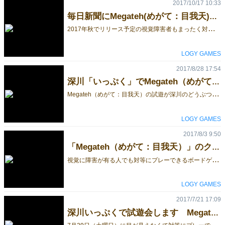
2017/10/17 10:33
毎日新聞にMegateh(めがて：目我天)の紹介記事が載りました
2
017年秋でリリース予定の視覚障害者もまったく対等に遊べる新作ゲームMegateh(めがて：目我天)の紹介記事が、10月13日発行の毎日新聞夕刊社会面で掲載されました。とても好い記事を書いてもらいました。 視覚障害者が音声補助や目の見える人の助けが無くても、何の障害もなくプレーできるゲームは世界中をみてもほとんどありません。このゲームが健常者と視覚障害者の理解を深めてバリアを少しでも低く出来るきっかけになってくれれば良いなと思っています。 掲載記事画像を添付しますので、是非ご一読いただけると嬉しく思います。 それでは皆さん12月のゲームマーケットでお会いしましょう。 LOGY GAMES ギフトボックス山本
LOGY GAMES
2017/8/28 17:54
深川「いっぷく」でMegateh（めがて：目我天）が遊べます！
M
egateh（めがて：目我天）の試遊が深川のどうぶつしょうぎカフェ「いっぷく」でカフェ営業中ならいつでも試遊できるようになりました。お店で予約販売も可能です。お店に行ったらオーナーの藤田麻衣子さん（どうぶつしょうぎの開発者・イラスト考案者）にお尋ねください。 その他にも世界中の色々なボードゲーム（主にアブストラクト系）が楽しめます。 お近くのいらした方は是非足を運んでみてください。 ●深川どうぶつしょうぎカフェ「いっぷく」 http://www.fukagawa-ippuku.com/ 135-0021 東京都江東区白河3-2-15 カフェ営業は毎週木曜日～日曜日 TEL&FAX 03-3641-3477 Megateh（めがて：目我天）の正式販売リリースは11月を予定しています。12月のゲームマーケットでご購入できます。 視覚障害者施設への寄贈とご自分用の予約販売はCAMPFIREのクラウドファンディングからも申し込めます。11月にお届けします。 https://camp-fire.jp/projects/view/34609 [caption id="attachment_59524" align="alignleft" width="1024"] Megateh（めがて＝目我天）[/caption]
LOGY GAMES
2017/8/3 9:50
「Megateh（めがて：目我天）」のクラウドファンディングが始まりました。
視
覚に障害が有る人でも対等にプレーできるボードゲーム「Megateh（めがて：目我天）」のクラウドファンディングがCAMPFIREで本日公開しました。 より多くの視覚障害者の方々にゲームを楽しんでもらうため視覚障害者施設にゲームを贈る寄付型のクラウドファンディングです。もちろんご自身用にゲームを購入することもできます。 9月26日までの長丁場です。ご支援をよろしくお願いします。 LOGY GAMES ギフトボックス山本 https://camp-fire.jp/projects/view/34609 Megateh（めがて：目我天）は＜視覚障害者用のゲームでなく、視覚に障害が有る無しに関わらず誰でも何の支障もなく対等にプレーできるボードゲームです＞。目の見える人も不自由な人も、同じテーブルに座り、楽しくおしゃべりをしながらゲームを楽しむ。その実現に向けてこのプロジェクトを展開します。
LOGY GAMES
2017/7/21 17:09
深川いっぷくで試遊会します Megateh（めがて＝目我天）
7
月29日（土曜日）に目が見えなくて対等にプレーできるゲームMegateh（めがて：目我天）の試遊会をします。アイマスクも用意しておきますので、目隠し体験もできます。ご興味のある方は是非ご参加ください。 https://www.facebook.com/events/1813337205647369/?active_tab=about … 場所は深川のどうぶつしょうぎカフェ「いっぷく」です。午後3時～5時 〒135-0021 東京都 江東区白河3-2-15 03-3641-3477 参加費無料ですが、カフェなので1ドリンクオーダー、飲食代は別途です。 [caption id="attachment_59605" align="alignleft" width="1024"] 「Megateh（めがて＝目我天）」[/caption] [caption id="attachment_59524" align="alignleft" width="1024"] Megateh（めがて＝目我天）[/caption]