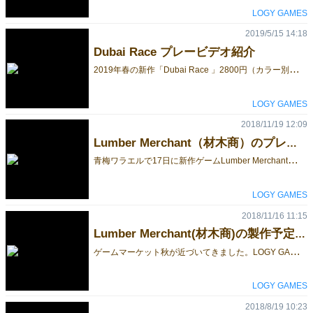
LOGY GAMES
2019/5/15 14:18
Dubai Race プレービデオ紹介
2
019年春の新作「Dubai Race 」2800円（カラー別の3種あります）はこんな感じのゲームです。 「 LOGY GAMES 」の出展日は「 土曜日 」、ブース番号「 G67 」でお待ちしています。試遊卓有りです。 2人プレー https://youtu.be/GbX8zWJ3uAE 5人プレ https://youtu.be/xjA93TWpfeM
LOGY GAMES
2018/11/19 12:09
Lumber Merchant（材木商）のプレービデオ
青
梅ワラエルで17日に新作ゲームLumber Merchant（材木商）スタンダードラフトの試遊をしました。ビデオで紹介します。ご参考まで。 LOGY GAMES ギフトボックス山本 https://youtu.be/5Mrx7q0L_DM
LOGY GAMES
2018/11/16 11:15
Lumber Merchant(材木商)の製作予定数
ゲ
ームマーケット秋が近づいてきました。LOGY GAMES では25日（日曜日）のみ出店します。今回の新作Lumber Merchant(材木商)の製作予定ですが、いつもの様に少数限定となります。 多数予約いただけるほど数がありませんが、事前にお声をかけていただければ、午前中までは優先的に取り置きします。ご購入希望の場合は下記のアドレスまでご連絡ください。ただしお受取りが午前中を過ぎた場合はオープン販売に回します。ご了承ください。 moonwalker@logygames.com 今回のLumber Merchant(材木商)製作持ち込み予定数は下記となります。よろしくお願いします。 ●スタンダードラフトサイズ 販売価格：5.000円 20セット [caption id="attachment_109707" align="alignleft" width="1024"] スタンダードラフトサイズ[/caption] ●ワイドサイズラフトサイズ 販売価格：7,000円 3セット [caption id="attachment_109711" align="alignleft" width="567"] ワイドラフトサイズ[/caption] ●スタンダード＆ワイドサイズラフト 複合版 販売価格：8,000円 2セット [caption id="attachment_109713" align="alignleft" width="567"] スタンダード＆ワイドサイズラフト 複合版[/caption]
LOGY GAMES
2018/8/19 10:23