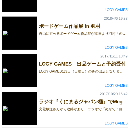
LOGY GAMES
2018/4/6 19:33
ボードゲーム作品展 in 羽村
自
由に遊べるボードゲーム作品展が本日より羽村「のんびりカフェ水車小」さんで始まりました。 まだ春休みのせいか子供たちが沢山きました。一度に沢山の子供たちを相手にするのは疲れますね。 明日のお店はオープンマイクの日なので、音楽好きの人達が集まるそうです。僕も顔を出す予定です。 8日明後日はSkip55の試遊体験会をメインにします。 ゲームマーケットに先駆けて新作「Skip55」を販売しています。15cmタイルボードスタンダードサイズ3500円、10ｃｍタイルボードミニサイズ1800円です。 皆さん、暇な方は是非満開のチューリップを見がてらご来場ください。 来週14日土曜日はACTOP（古代建築賢者の塔）を自分で作るDIYワークショップも予定されています。材料費2000円で自分オリジナルACTOPが作れますよ。 1人で全員を相手しました。スーパーマンだな。 [caption id="attachment_88612" align="alignleft" width="567"] 展示の様子1[/caption] [caption id="attachment_88613" align="alignleft" width="567"] 展示の様子2[/caption] [caption id="attachment_88614" align="alignleft" width="567"] 展示の様子3[/caption] [caption id="attachment_88615" align="alignleft" width="567"] 展示の様子4[/caption] [caption id="attachment_88616" align="alignleft" width="567"] 展示の様子5[/caption]
LOGY GAMES
2017/11/11 18:49
LOGY GAMES 出品ゲームと予約受付
L
OGY GAMESは3日（日曜日）のみの出店となります。出品予定のゲームを紹介します。いつものように持参するゲームは少量です。確実なご購入希望の場合は早めにご予約ください。 1：Megateh(めがて：目我天) タイルボード 10×10ｃｍタイルボードとタイル駒のセットです。視覚障害者用ではありません。純粋にゲームを手ごろな価格で楽しんでもらうためのエディションです。 販売価格：1500円（消費税サービス） [caption id="attachment_70228" align="alignleft" width="567"] Megateh-タイルボード[/caption] 2：Megateh(めがて：目我天) 木製ボード 視覚障害者でも対等にプレーが楽しめる15×15ｃｍ木製ボードと駒のセットです。触っただけで全てのゲーム情報が得られるように作られたエディションです。 販売価格：5800円（消費税サービス） [caption id="attachment_59523" align="alignleft" width="567"] Megateh（めがて＝目我天） 木製ボード[/caption] 3：Paseo 猫路 紙製ボード4人用 春の新作紹介済みエディションです。 販売価格：1500円（消費税サービス） [caption id="attachment_70229" align="alignleft" width="567"] Paseo-猫路[/caption] 4：Paseo 干支 紙製ボード4人用 この秋に新たに加わった新作エディションです。 販売価格：1500円（消費税サービス） [caption id="attachment_70231" align="alignleft" width="567"] Paseo-干支[/caption] 5：Paseo 星座 紙製ボード4人用 春の新作紹介済みエディションです。 販売価格：1500円（消費税サービス） [caption id="attachment_70233" align="alignleft" width="567"] Paseo-星座[/caption] 6：Paseo 猫路、干支、星座の3個セット 紙製ボード4人用 ご予約のみのセット値引き販売です。ご友人とシェアして購入するとお得です。 販売価格：3500円（消費税サービス） 東京おもちゃ美術館の2017年グッド・トイに選ばれたACTOP（古代建築賢者の塔）も展示販売します。 7：ACTOP（古代建築賢者の塔） スタンダード（12ピース版） 販売価格：3800円（消費税サービス） [caption id="attachment_35745" align="alignleft" width="394"] ACTOP（古代建築賢者の塔）Standard[/caption] 8：ACTOP（古代建築賢者の塔） スタンダード（12ピース版） 販売価格：7000円（消費税サービス） [caption id="attachment_35749" align="alignleft" width="385"] ACTOP（古代建築賢者の塔）Professional[/caption] メールまたは下記のご予約フォームからお申し込みください。お待ちしています。 http://www.gift-box.co.jp/FormMail/reservation/FormMail.html LOGY GAMES ギフトボックス山本
LOGY GAMES
2017/10/29 16:42
ラジオ『くにまるジャパン極』でMegateh(めがて：目我天)が紹介されます。
文
化放送さんから連絡があり、ラジオで「めがて：目我天」の商品紹介をしてくれることになりました。 ●番組名：『くにまるジャパン極』（パーソナリティ：野村邦丸） ●放送日：10月30日（月） ●取り上げさせていただくコーナー名：『デイリー「ホッと」トピックス』 ※東京を中心に主に首都圏の話題を、毎日ひとつお届けしています。 ●コーナーの時間：10時1 8分前後より5分程度 ※生放送で すので、 多少の前後が生じる可能性がござい ます。 この時間帯にラジオを聴くチャンスがあれば是非。 あ、首都圏以外の方はラジコなら全国で聞けると思います。 http://radiko.jp/ 1週間以内であれば、タイムフリーでも聴けます♪ 商品紹介なので僕は特に出演はしません。どんな内容になるか僕も楽しみに聴くことにします。 LOGY GAMES ギフトボックス山本
LOGY GAMES