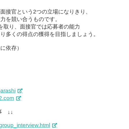
面接官という2つの立場になりきり、
接力を競い合うものです。
を取り、面接官では応募者の能力
より多くの得点の獲得を目指しましょう。
数に依存）
jarashi
c2.com
 ↓↓
/group_interview.html