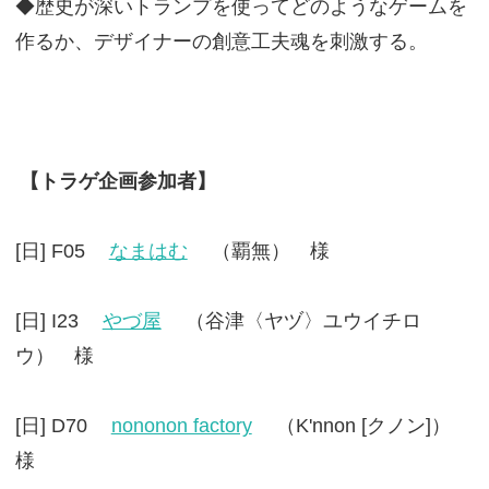
◆歴史が深いトランプを使ってどのようなゲームを
作るか、デザイナーの創意工夫魂を刺激する。
【トラゲ企画参加者】
[日] F05
なまはむ
（覇無） 様
[日] I23
やづ屋
（谷津〈ヤヅ〉ユウイチロ
ウ） 様
[日] D70
nononon factory
（K'nnon [クノン]）
様