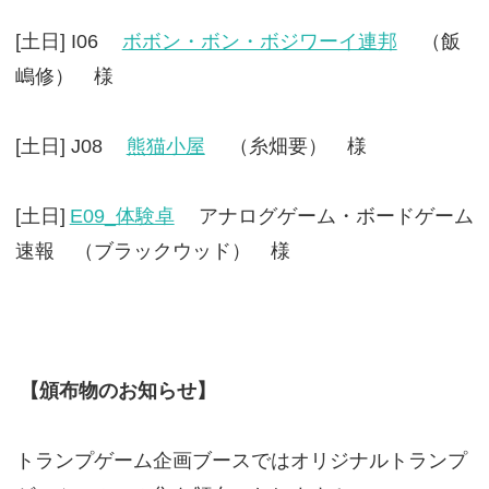
[土日] I06
ボボン・ボン・ボジワーイ連邦
（飯
嶋修） 様
[土日] J08
熊猫小屋
（糸畑要） 様
[土日]
E09_体験卓
アナログゲーム・ボードゲーム
速報 （ブラックウッド） 様
【頒布物のお知らせ】
トランプゲーム企画ブースではオリジナルトランプ