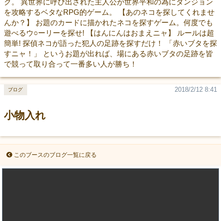
ク。 異世界に呼び出された主人公が世界平和の為にダンジョン
を攻略するベタなRPG的ゲーム。 【あのネコを探してくれませ
んか？】 お題のカードに描かれたネコを探すゲーム。何度でも
遊べるウ○ーリーを探せ! 【はんにんはおまえニャ】 ルールは超
簡単! 探偵ネコが語った犯人の足跡を探すだけ！ 「赤いブタを探
すニャ！」 というお題が出れば、場にある赤いブタの足跡を皆
で競って取り合って一番多い人が勝ち！
2018/2/12 8:41
ブログ
小物入れ
このブースのブログ一覧に戻る