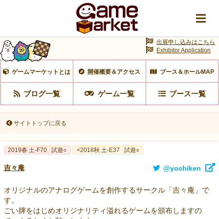
出展申し込みはこちら
Exhibitor Application
ゲームマーケットとは
開催概要＆アクセス
ブース＆ホールMAP
ブログ一覧
ゲーム一覧
ブース一覧
サイトトップに戻る
2019春 土-F70
試遊○
<2018秋 土-E37
試遊○
吉々庵
@yochiken
オリジナルのアナログゲームを創作するサークル「吉々庵」で
す。
ごい牌をはじめオリジナリティ溢れるゲームを頒布しますの