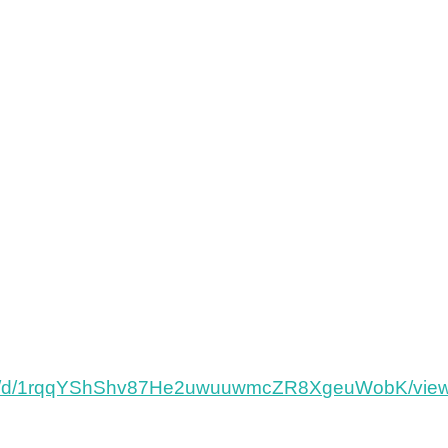
/file/d/1rqqYShShv87He2uwuuwmcZR8XgeuWobK/vie