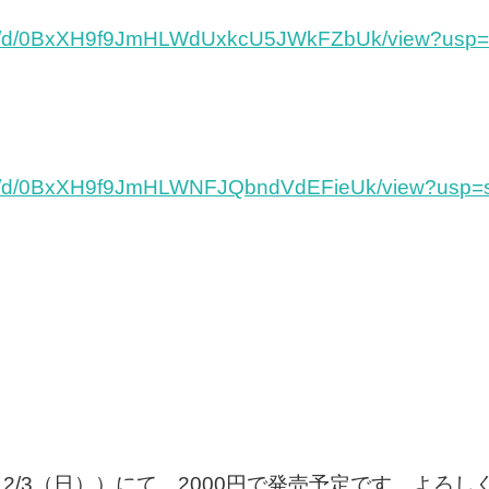
/file/d/0BxXH9f9JmHLWdUxkcU5JWkFZbUk/view?usp=
/file/d/0BxXH9f9JmHLWNFJQbndVdEFieUk/view?usp=
12/3（日））にて、2000円で発売予定です。よろ