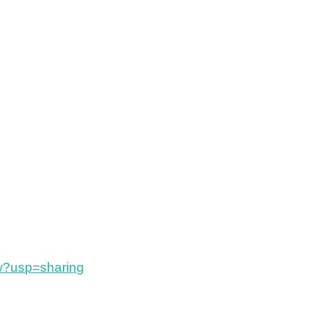
w?usp=sharing