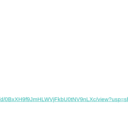
/file/d/0BxXH9f9JmHLWVjFkbU0tNV9nLXc/view?usp=s