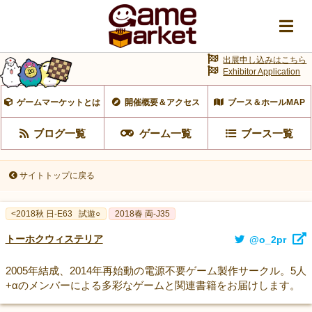
出展申し込みはこちら
Exhibitor Application
ゲームマーケットとは
開催概要＆アクセス
ブース＆ホールMAP
ブログ一覧
ゲーム一覧
ブース一覧
サイトトップに戻る
<2018秋 日-E63
試遊○
2018春 両-J35
トーホクウィステリア
@o_2pr
2005年結成、2014年再始動の電源不要ゲーム製作サークル。5人
+αのメンバーによる多彩なゲームと関連書籍をお届けします。