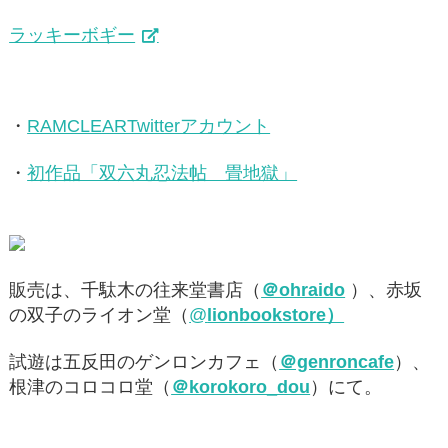
ラッキーボギー
・
RAMCLEARTwitterアカウント
・
初作品「双六丸忍法帖 畳地獄」
販売は、千駄木の往来堂書店（
＠ohraido
）、赤坂
の双子のライオン堂（
@
lionbookstore）
試遊は五反田のゲンロンカフェ（
＠genroncafe
）、
根津のコロコロ堂（
＠korokoro_dou
）にて。