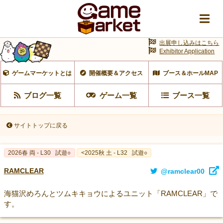
出展申し込みはこちら
Exhibitor Application
ゲームマーケットとは
開催概要＆アクセス
ブース＆ホールMAP
ブログ一覧
ゲーム一覧
ブース一覧
サイトトップに戻る
2026春 両 - L30
試遊○
<2025秋 土 - L32
試遊○
RAMCLEAR
@ramclear00
海猫沢めろんとツムキキョウによるユニット「RAMCLEAR」で
す。