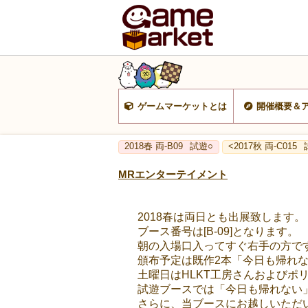
ゲームマーケットとは
開催概要＆
2018春 両-B09
試遊○
<2017秋 両-C015
MRエンターテイメント
2018春は両日とも出展致します。
ブース番号は[B-09]となります。
朝の入場口入ってすぐ右手の方で
頒布予定は既作2本「今日も帰れな
土曜日はHLKT工房さんおよびポ
試遊ブースでは「今日も帰れない
さらに、当ブースにお越しいただ