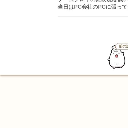
当日はPC会社のPCに張っ
前の