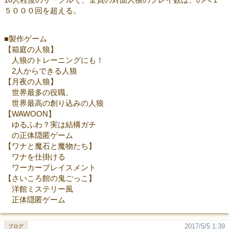
５０００回を超える。
■製作ゲーム
【箱庭の人狼】
人狼のトレーニングにも！
2人からできる人狼
【月夜の人狼】
世界最多の役職、
世界最高の創り込みの人狼
【WAWOON】
ゆるふわ？実は結構ガチ
の正体隠匿ゲーム
【ワナと魔石と魔物たち】
ワナを仕掛ける
ワーカープレイスメント
【さいころ館の鬼ごっこ】
洋館ミステリー風
正体隠匿ゲーム
2017/5/5 1:39
ブログ