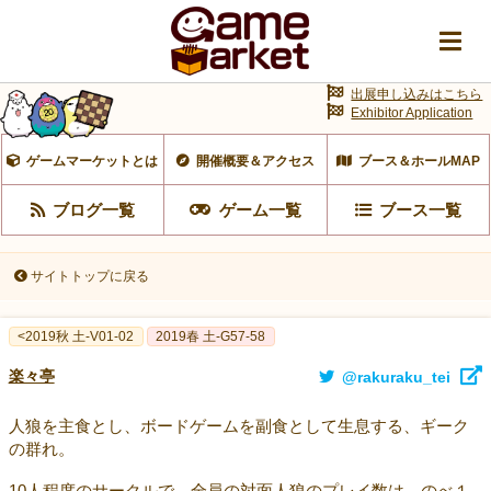
出展申し込みはこちら
Exhibitor Application
ゲームマーケットとは
開催概要＆アクセス
ブース＆ホールMAP
ブログ一覧
ゲーム一覧
ブース一覧
サイトトップに戻る
<2019秋 土-V01-02
2019春 土-G57-58
楽々亭
@rakuraku_tei
人狼を主食とし、ボードゲームを副食として生息する、ギーク
の群れ。
10人程度のサークルで、全員の対面人狼のプレイ数は、のべ１