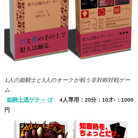
1人の姫騎士と3人のオークが戦う非対称対戦ゲー
ム
姫騎士逃ゲテ～
4人専用：20分：10才-：1000
円