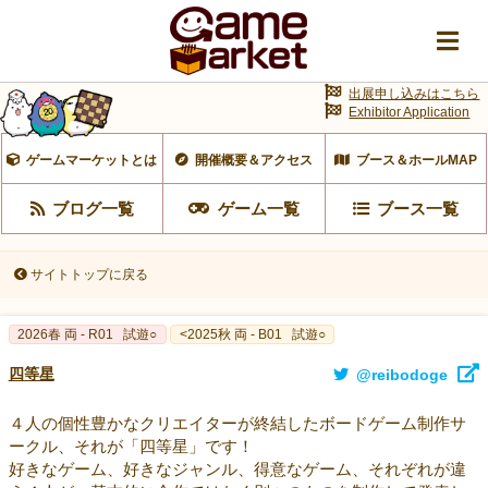
出展申し込みはこちら
Exhibitor Application
ゲームマーケットとは
開催概要＆アクセス
ブース＆ホールMAP
ブログ一覧
ゲーム一覧
ブース一覧
サイトトップに戻る
2026春 両 - R01
試遊○
<2025秋 両 - B01
試遊○
四等星
@reibodoge
４人の個性豊かなクリエイターが終結したボードゲーム制作サ
ークル、それが「四等星」です！
好きなゲーム、好きなジャンル、得意なゲーム、それぞれが違