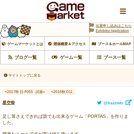
出展申し込みはこちら
Exhibitor Application
ゲームマーケットとは
開催概要＆アクセス
ブース＆ホールMAP
ブログ一覧
ゲーム一覧
ブース一覧
サイトトップに戻る
<2017秋 日-F055
試遊○
<2016秋 D11
星空祭
@hszrmtr
足し算さえできれば誰でも出来るゲーム「PORTAS」を作りま
した。
簡単なルールですが実は頭を使います。