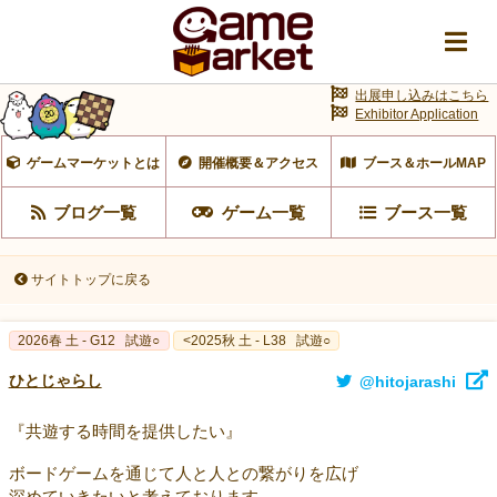
出展申し込みはこちら
Exhibitor Application
ゲームマーケットとは
開催概要＆アクセス
ブース＆ホールMAP
ブログ一覧
ゲーム一覧
ブース一覧
サイトトップに戻る
2026春 土 - G12
試遊○
<2025秋 土 - L38
試遊○
ひとじゃらし
@hitojarashi
『共遊する時間を提供したい』
ボードゲームを通じて人と人との繋がりを広げ
深めていきたいと考えております