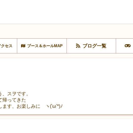
ブログ一覧
アクセス
ブース＆ホールMAP
う、スヲです。
て帰ってきた
す、お楽しみに ヽ('ω'*)ﾉ