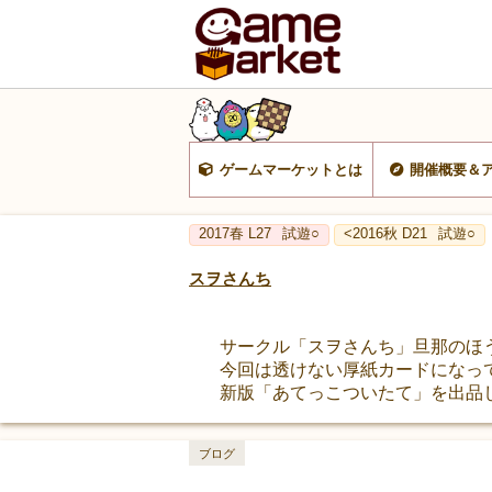
ゲームマーケットとは
開催概要＆
2017春 L27
試遊○
<2016秋 D21
試遊○
スヲさんち
サークル「スヲさんち」旦那のほ
今回は透けない厚紙カードになっ
新版「あてっこついたて」を出品しま
ブログ