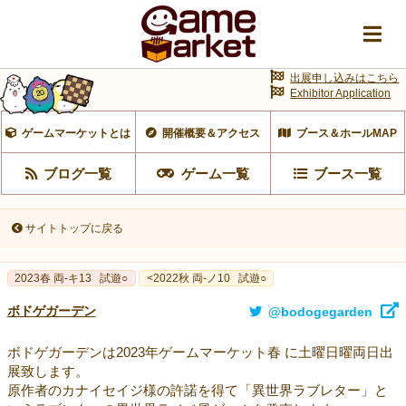
出展申し込みはこちら
Exhibitor Application
ゲームマーケットとは
開催概要＆アクセス
ブース＆ホールMAP
ブログ一覧
ゲーム一覧
ブース一覧
サイトトップに戻る
2023春 両‐キ13
試遊○
<2022秋 両-ノ10
試遊○
ボドゲガーデン
@bodogegarden
ボドゲガーデンは2023年ゲームマーケット春 に土曜日曜両日出
展致します。
原作者のカナイセイジ様の許諾を得て「異世界ラブレター」と