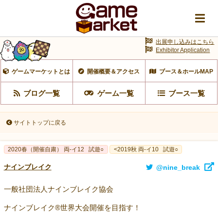
出展申し込みはこちら
Exhibitor Application
ゲームマーケットとは
開催概要＆アクセス
ブース＆ホールMAP
ブログ一覧
ゲーム一覧
ブース一覧
サイトトップに戻る
2020春（開催自粛） 両-イ12
試遊○
<2019秋 両-イ10
試遊○
ナインブレイク
@nine_break
一般社団法人ナインブレイク協会
ナインブレイク®世界大会開催を目指す！