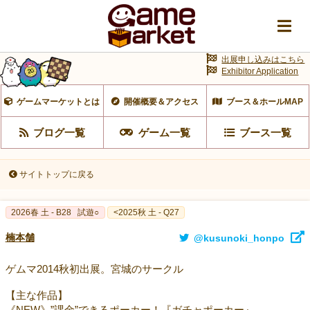
出展申し込みはこちら
Exhibitor Application
ゲームマーケットとは
開催概要＆アクセス
ブース＆ホールMAP
ブログ一覧
ゲーム一覧
ブース一覧
サイトトップに戻る
2026春 土 - B28
試遊○
<2025秋 土 - Q27
楠本舗
@kusunoki_honpo
ゲムマ2014秋初出展。宮城のサークル
【主な作品】
《NEW》”課金”できるポーカー！『ガチャポーカー』