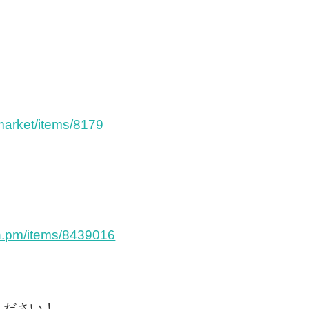
market/items/8179
oth.pm/items/8439016
ください！