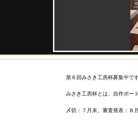
第６回みさき工房杯募集中で
みさき工房杯とは、自作ボー
〆切：７月末、審査発表：８