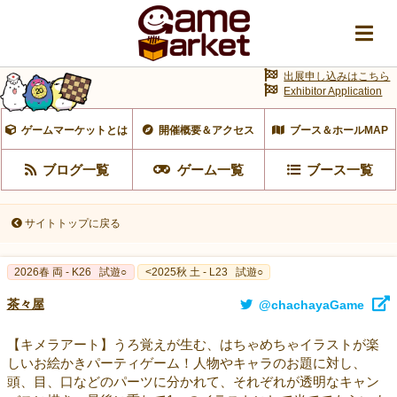
出展申し込みはこちら
Exhibitor Application
ゲームマーケットとは
開催概要＆アクセス
ブース＆ホールMAP
ブログ一覧
ゲーム一覧
ブース一覧
サイトトップに戻る
2026春 両 - K26
試遊○
<2025秋 土 - L23
試遊○
茶々屋
@chachayaGame
【キメラアート】うろ覚えが生む、はちゃめちゃイラストが楽
しいお絵かきパーティゲーム！人物やキャラのお題に対し、
頭、目、口などのパーツに分かれて、それぞれが透明なキャン