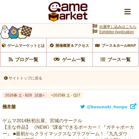
出展申し込みはこちら
Exhibitor Application
ゲームマーケットとは
開催概要＆アクセス
ブース＆ホールMAP
ブログ一覧
ゲーム一覧
ブース一覧
サイトトップに戻る
2026春 土 - B28
試遊○
<2025秋 土 - Q27
楠本舗
@kusunoki_honpo
ゲムマ2014秋初出展。宮城のサークル
【主な作品】 《NEW》”課金”できるポーカー！『ガチャポーカ
ー』 ■最初からクライマックスなブラフゲーム！『九九ダウ