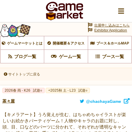
出展申し込みはこちら
Exhibitor Application
ゲームマーケットとは
開催概要＆アクセス
ブース＆ホールMAP
ブログ一覧
ゲーム一覧
ブース一覧
サイトトップに戻る
2026春 両 - K26
試遊○
<2025秋 土 - L23
試遊○
茶々屋
@chachayaGame
【キメラアート】うろ覚えが生む、はちゃめちゃイラストが楽
しいお絵かきパーティゲーム！人物やキャラのお題に対し、
頭、目、口などのパーツに分かれて、それぞれが透明なキャン