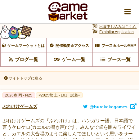
出展申し込みはこちら
Exhibitor Application
ゲームマーケットとは
開催概要＆アクセス
ブース＆ホールMAP
ブログ一覧
ゲーム一覧
ブース一覧
サイトトップに戻る
2026春 両 - N25
<2025秋 土 - L01
試遊○
ぶれけけゲームズ
@burekekegames
ぶれけけゲームズの『ぶれけけ』は、ハンガリー語。日本語で
言うケロケロ(カエルの鳴き声)です。みんなで卓を囲みワイワイ
と、カエルの大合唱のように楽しんでほしいという思いをサー