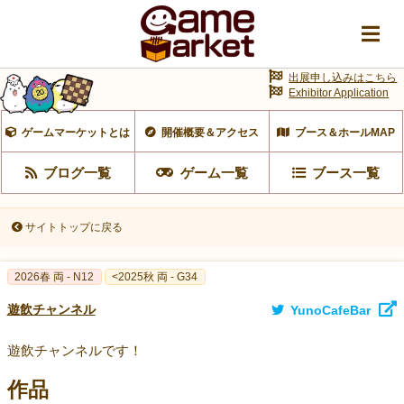
出展申し込みはこちら
Exhibitor Application
ゲームマーケットとは
開催概要＆アクセス
ブース＆ホールMAP
ブログ一覧
ゲーム一覧
ブース一覧
サイトトップに戻る
2026春 両 - N12
<2025秋 両 - G34
遊飲チャンネル
YunoCafeBar
遊飲チャンネルです！
作品