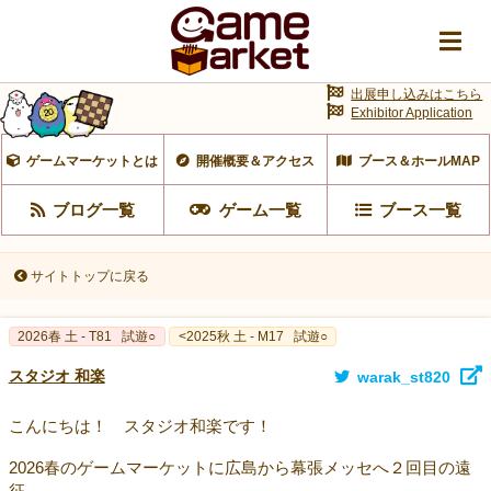
出展申し込みはこちら
Exhibitor Application
ゲームマーケットとは
開催概要＆アクセス
ブース＆ホールMAP
ブログ一覧
ゲーム一覧
ブース一覧
サイトトップに戻る
2026春 土 - T81
試遊○
<2025秋 土 - M17
試遊○
スタジオ 和楽
warak_st820
こんにちは！ スタジオ和楽です！
2026春のゲームマーケットに広島から幕張メッセへ２回目の遠
征