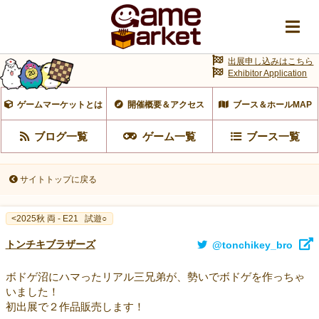
出展申し込みはこちら
Exhibitor Application
ゲームマーケットとは
開催概要＆アクセス
ブース＆ホールMAP
ブログ一覧
ゲーム一覧
ブース一覧
サイトトップに戻る
<2025秋 両 - E21
試遊○
トンチキブラザーズ
@tonchikey_bro
ボドゲ沼にハマったリアル三兄弟が、勢いでボドゲを作っちゃ
いました！
初出展で２作品販売します！