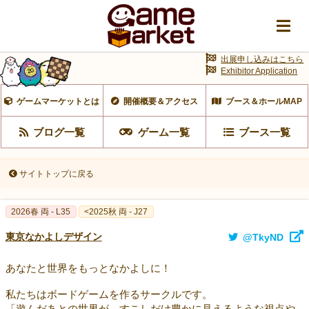
出展申し込みはこちら
Exhibitor Application
ゲームマーケットとは
開催概要＆アクセス
ブース＆ホールMAP
ブログ一覧
ゲーム一覧
ブース一覧
サイトトップに戻る
2026春 両 - L35
<2025秋 両 - J27
東京なかよしデザイン
@TkyND
あなたと世界をもっとなかよしに！
私たちはボードゲームを作るサークルです。
「遊んだあとの世界が、すこしだけ豊かに見えるような視点や