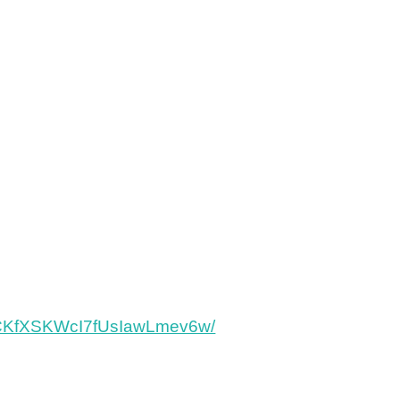
vCKfXSKWcI7fUsIawLmev6w/