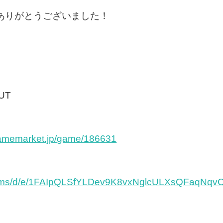
ありがとうございました！
NUT
gamemarket.jp/game/186631
/forms/d/e/1FAIpQLSfYLDev9K8vxNglcULXsQFaqNq