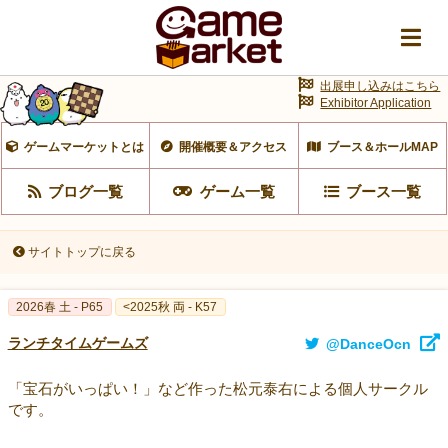
出展申し込みはこちら
Exhibitor Application
ゲームマーケットとは
開催概要＆アクセス
ブース＆ホールMAP
ブログ一覧
ゲーム一覧
ブース一覧
サイトトップに戻る
2026春 土 - P65
<2025秋 両 - K57
ランチタイムゲームズ
@DanceOcn
「宝石がいっぱい！」など作った松元泰右による個人サークル
です。