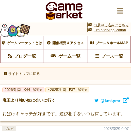
出展申し込みはこちら
Exhibitor Application
ゲームマーケットとは
開催概要＆アクセス
ブース＆ホールMAP
ブログ一覧
ゲーム一覧
ブース一覧
サイトトップに戻る
2026春 両 - K44
試遊○
<2025秋 両 - F37
試遊○
魔王より強い奴に会いに行く
@kmkymr
おばけキャッチが好きです。遊び相手をいつも探しています。
2025/3/29 9:07
ブログ