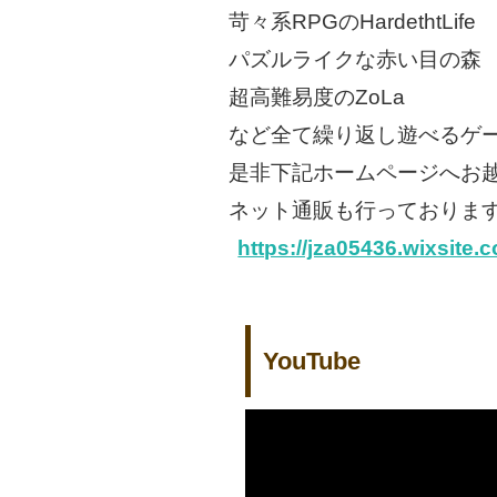
苛々系RPGのHardethtLife
パズルライクな赤い目の森
超高難易度のZoLa
など全て繰り返し遊べるゲ
是非下記ホームページへお
ネット通販も行っておりま
https://jza05436.wixsite
YouTube