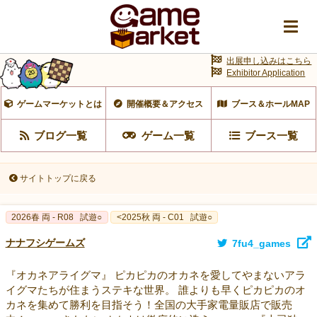
出展申し込みはこちら
Exhibitor Application
ゲームマーケットとは
開催概要＆アクセス
ブース＆ホールMAP
ブログ一覧
ゲーム一覧
ブース一覧
サイトトップに戻る
2026春 両 - R08
試遊○
<2025秋 両 - C01
試遊○
ナナフシゲームズ
7fu4_games
『オカネアライグマ』 ピカピカのオカネを愛してやまないアラ
イグマたちが住まうステキな世界。 誰よりも早くピカピカのオ
カネを集めて勝利を目指そう！全国の大手家電量販店で販売